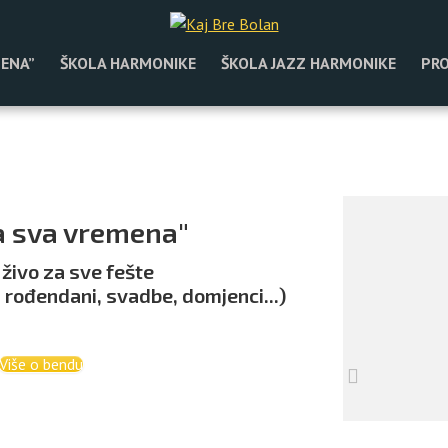
MENA”
ŠKOLA HARMONIKE
ŠKOLA JAZZ HARMONIKE
PRO
a sva vremena"
 živo za sve fešte
rođendani, svadbe, domjenci...)
Više o bendu